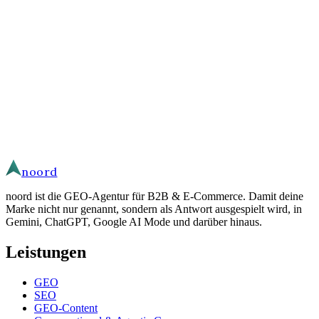
Daniel Andres
·
Gründer · Geschäftsführer
Lass uns über deine Ziele sprechen.
Anfragen laufen durch unsere eigene Agenten-Infrastruktur, die EU-
gehostet ist. Ich lese deine Anfrage anschließend und antworte
persönlich.
Schreib mir
noord
noord ist die GEO-Agentur für B2B & E-Commerce. Damit deine
Marke nicht nur genannt, sondern als Antwort ausgespielt wird, in
Gemini, ChatGPT, Google AI Mode und darüber hinaus.
Leistungen
GEO
SEO
GEO-Content