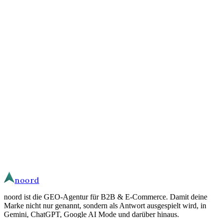
von KI-Systemen als Antwort ausgespielt.
Daniel Andres
·
Gründer · Geschäftsführer
Lass uns über deine Ziele sprechen.
Anfragen laufen durch unsere eigene Agenten-Infrastruktur, die EU-
gehostet ist. Ich lese deine Anfrage anschließend und antworte
persönlich.
Schreib mir
noord
noord ist die GEO-Agentur für B2B & E-Commerce. Damit deine
Marke nicht nur genannt, sondern als Antwort ausgespielt wird, in
Gemini, ChatGPT, Google AI Mode und darüber hinaus.