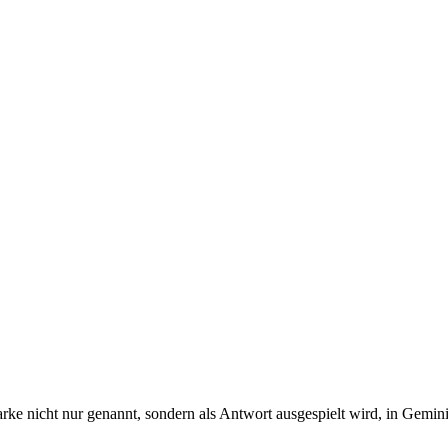
lle KI-Systeme, in denen deine Käufer entscheiden.
hostet ist. Ich lese deine Anfrage anschließend und antworte persönlic
e nicht nur genannt, sondern als Antwort ausgespielt wird, in Gemi